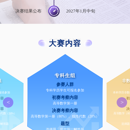
决赛结果公布
2027年1月中旬
CONTENT
大赛内容
专科生组
组
非
参赛人群
群
专科学历学生可报名参加
报名参加
本科学历非数
初赛考察内容
内容
初
<
>
高等数学第一册
内容
决
决赛考察内容
代数（20%）
高等数学（8
高等数学第一册（80%）、线性代数（20%）
题型
、解答题
选择题
选择题、填空题、解答题