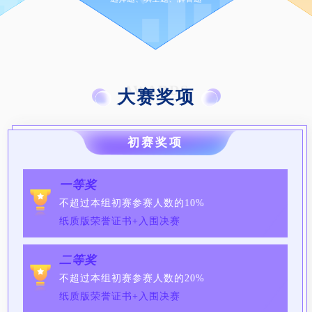
AWARDS
大赛奖项
初赛奖项
一等奖
不超过本组初赛参赛人数的10%
纸质版荣誉证书+入围决赛
二等奖
不超过本组初赛参赛人数的20%
纸质版荣誉证书+入围决赛